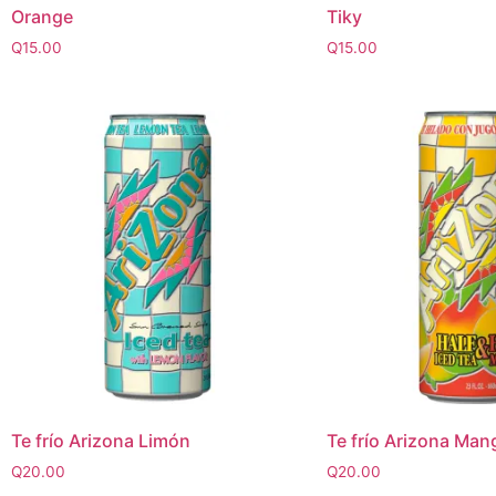
Orange
Tiky
Q
15.00
Q
15.00
Te frío Arizona Limón
Te frío Arizona Man
Q
20.00
Q
20.00