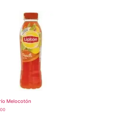
frío Melocotón
.00