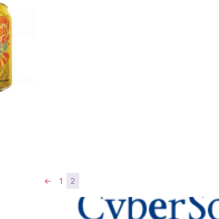
a
←
1
2