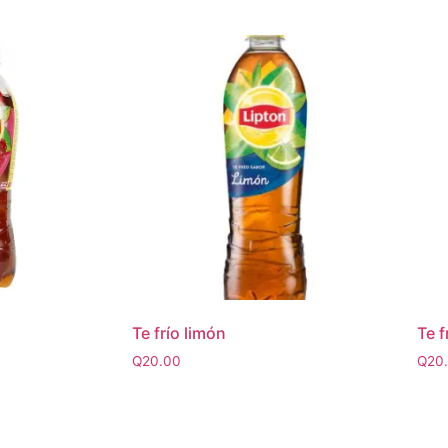
Te frío limón
Te 
Q
20.00
Q
20