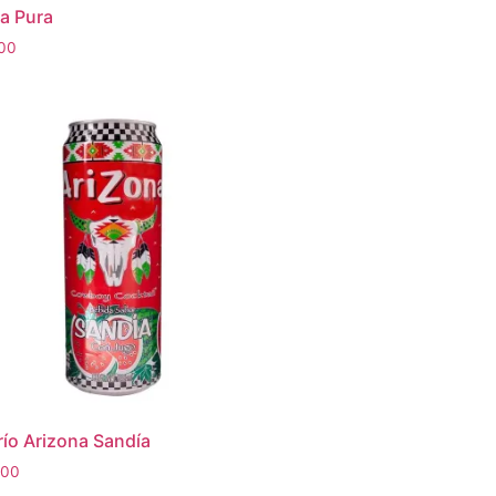
a Pura
.00
río Arizona Sandía
.00