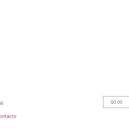
Q
0.00
nú
ontacto