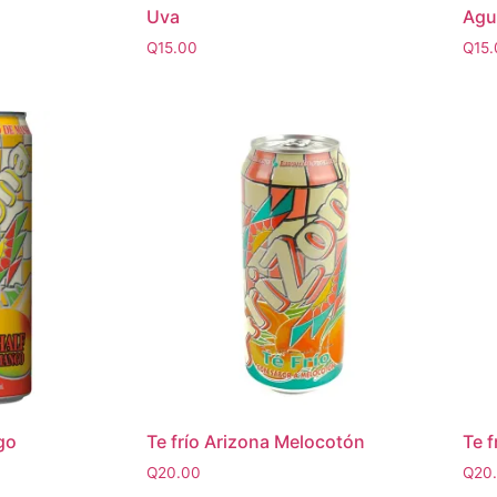
Uva
Agu
Q
15.00
Q
15
go
Te frío Arizona Melocotón
Te f
Q
20.00
Q
20